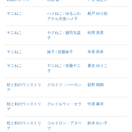
ヤニねこ
ハメねこ / ゆるふわ
船戸 ゆり絵
アナル天使ハメ子
ヤニねこ
ヤクねこ / 越司丸益
松岡 美里
子
ヤニねこ
妹子 / 佐藤妹子
本泉 莉奈
ヤニねこ
ヤニねこ / 佐藤ヤニ
夏吉 ゆうこ
子
杖と剣のウィストリ
クロイツ・ハーロン
荻野 晴朗
ア
杖と剣のウィストリ
クレイルウィ・セラ
中原 麻衣
ア
杖と剣のウィストリ
コルドロン・アヌー
鈴木 れい子
ア
ブ