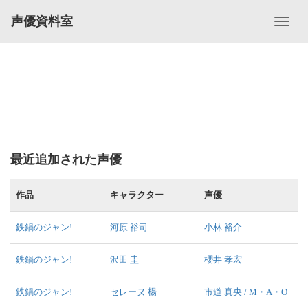
声優資料室
最近追加された声優
作品
キャラクター
声優
鉄鍋のジャン!
河原 裕司
小林 裕介
鉄鍋のジャン!
沢田 圭
櫻井 孝宏
鉄鍋のジャン!
セレーヌ 楊
市道 真央 / M・A・O