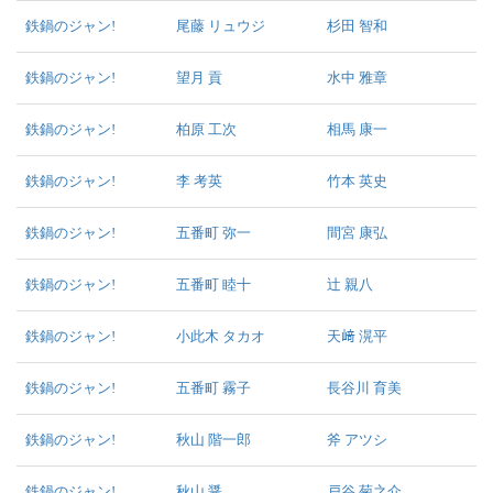
鉄鍋のジャン!
尾藤 リュウジ
杉田 智和
鉄鍋のジャン!
望月 貢
水中 雅章
鉄鍋のジャン!
柏原 工次
相馬 康一
鉄鍋のジャン!
李 考英
竹本 英史
鉄鍋のジャン!
五番町 弥一
間宮 康弘
鉄鍋のジャン!
五番町 睦十
辻 親八
鉄鍋のジャン!
小此木 タカオ
天﨑 滉平
鉄鍋のジャン!
五番町 霧子
長谷川 育美
鉄鍋のジャン!
秋山 階一郎
斧 アツシ
鉄鍋のジャン!
秋山 醤
戸谷 菊之介