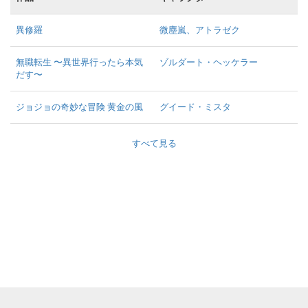
異修羅
微塵嵐、アトラゼク
無職転生 〜異世界行ったら本気
ゾルダート・ヘッケラー
だす〜
ジョジョの奇妙な冒険 黄金の風
グイード・ミスタ
すべて見る