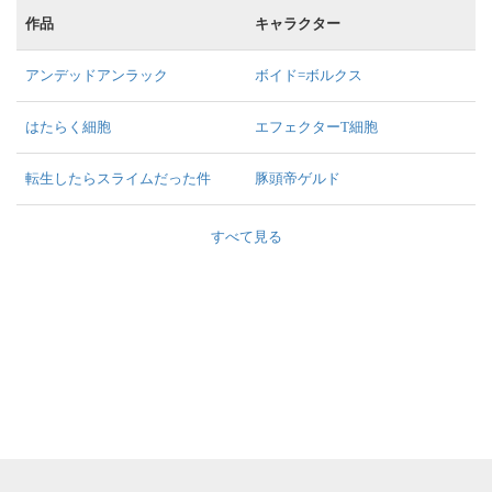
作品
キャラクター
アンデッドアンラック
ボイド=ボルクス
はたらく細胞
エフェクターT細胞
転生したらスライムだった件
豚頭帝ゲルド
すべて見る