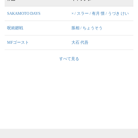
SAKAMOTO DAYS
× / スラー / 有月 憬 / うづき けい
呪術廻戦
脹相 / ちょうそう
MFゴースト
大石 代吾
すべて見る