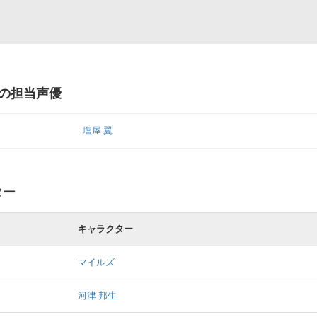
) の担当声優
塩屋 翼
ター
キャラクター
マイルズ
河津 邦生