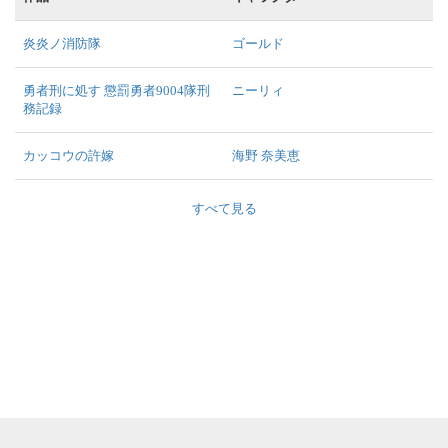
炎炎ノ消防隊
ゴールド
勇者刑に処す 懲罰勇者9004隊刑
ニーリィ
務記録
カッコウの許嫁
海野 奈美恵
すべて見る