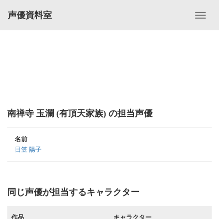
声優資料室
南禅寺 玉瀾 (有頂天家族) の担当声優
名前
日笠 陽子
同じ声優が担当するキャラクター
作品
キャラクター