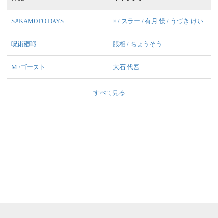
SAKAMOTO DAYS
× / スラー / 有月 憬 / うづき けい
呪術廻戦
脹相 / ちょうそう
MFゴースト
大石 代吾
すべて見る