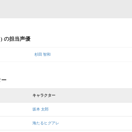
) の担当声優
杉田 智和
ター
キャラクター
坂本 太郎
海たるヒグアレ