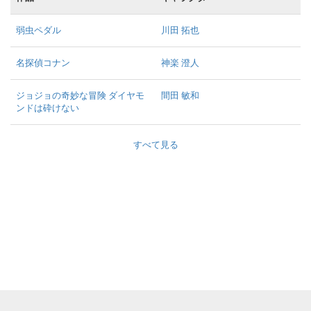
弱虫ペダル
川田 拓也
名探偵コナン
神楽 澄人
ジョジョの奇妙な冒険 ダイヤモ
間田 敏和
ンドは砕けない
すべて見る