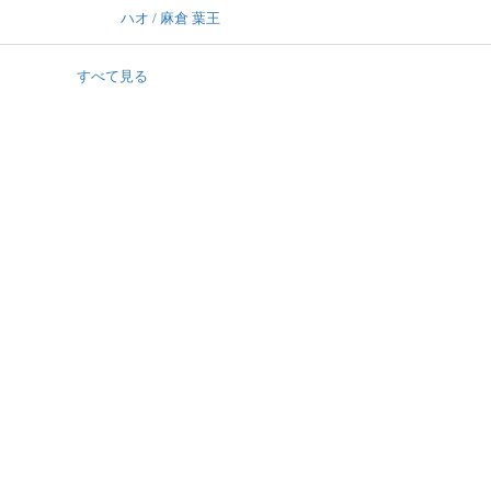
ハオ / 麻倉 葉王
すべて見る