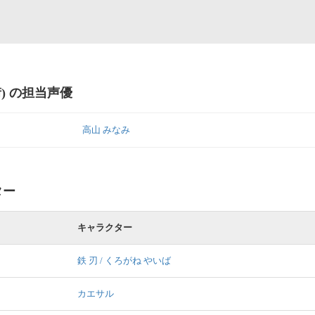
) の担当声優
高山 みなみ
ター
キャラクター
鉄 刃 / くろがね やいば
カエサル