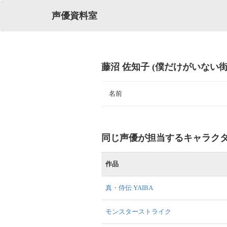
声優資料室
藤沼 佐知子 (僕だけがいない街
名前
同じ声優が担当するキャラク
作品
真・侍伝 YAIBA
モンスターストライク