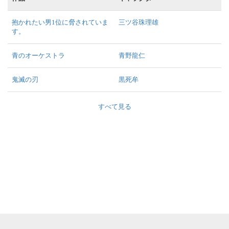
抱かれたい男1位に脅されていま
三ツ谷珠理雄
す。
青のオーケストラ
青野龍仁
鬼滅の刃
黒死牟
すべて見る