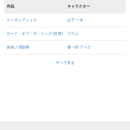
作品
キャラクター
ケンガンアシュラ
山下 一夫
ロード・オブ・ザ・リング [吹替]
ゴラム
炎炎ノ消防隊
蒼一郎 アーグ
すべて見る