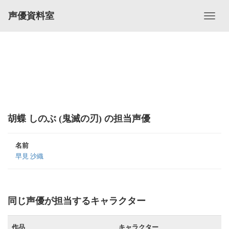
声優資料室
胡蝶 しのぶ (鬼滅の刃) の担当声優
名前
早見 沙織
同じ声優が担当するキャラクター
作品
キャラクター