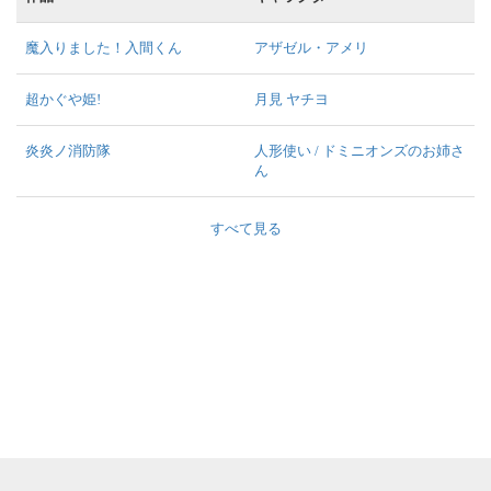
魔入りました！入間くん
アザゼル・アメリ
超かぐや姫!
月見 ヤチヨ
炎炎ノ消防隊
人形使い / ドミニオンズのお姉さ
ん
すべて見る