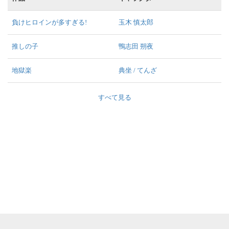
負けヒロインが多すぎる!
玉木 慎太郎
推しの子
鴨志田 朔夜
地獄楽
典坐 / てんざ
すべて見る