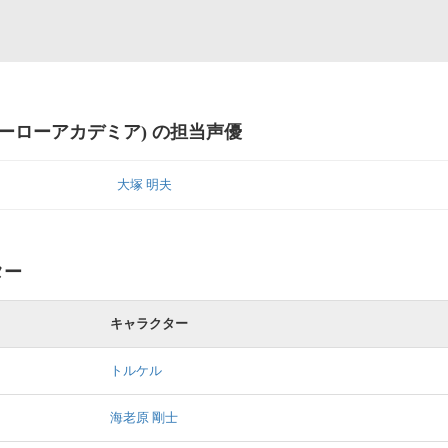
ーローアカデミア) の担当声優
大塚 明夫
ター
キャラクター
トルケル
海老原 剛士