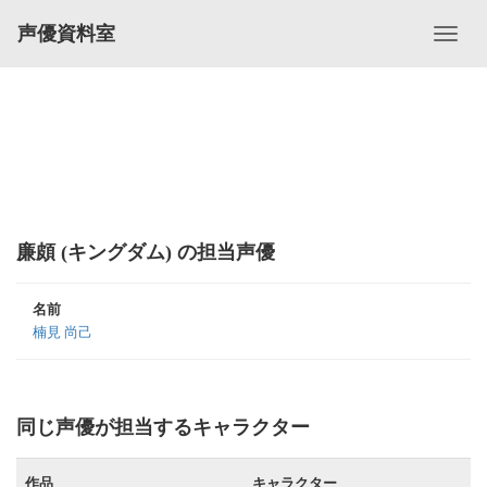
声優資料室
廉頗 (キングダム) の担当声優
名前
楠見 尚己
同じ声優が担当するキャラクター
作品
キャラクター