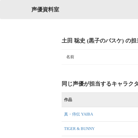
声優資料室
土田 聡史 (黒子のバスケ) の
名前
同じ声優が担当するキャラク
作品
真・侍伝 YAIBA
TIGER & BUNNY