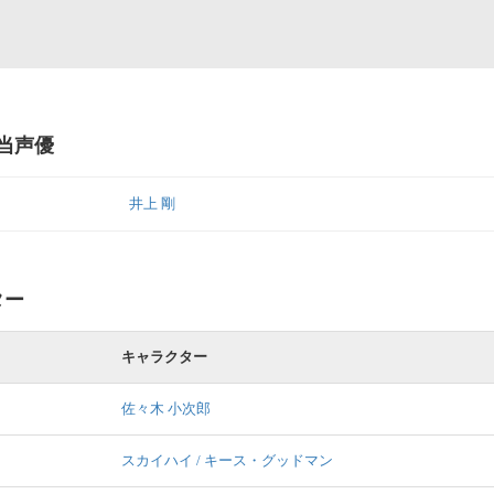
担当声優
井上 剛
ター
キャラクター
佐々木 小次郎
スカイハイ / キース・グッドマン