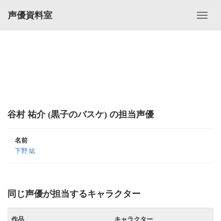
声優資料室
谷村 祐介 (黒子のバスケ) の担当声優
名前
下野 紘
同じ声優が担当するキャラクター
作品
キャラクター