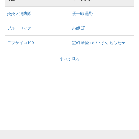
炎炎ノ消防隊
優一郎 黒野
ブルーロック
糸師 冴
モブサイコ100
霊幻 新隆 / れいげん あらたか
すべて見る