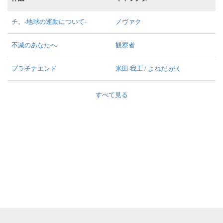
チ。-地球の運動について-
ノヴァク
不滅のあなたへ
観察者
プラチナエンド
米田 我工 / よねだ がく
すべて見る