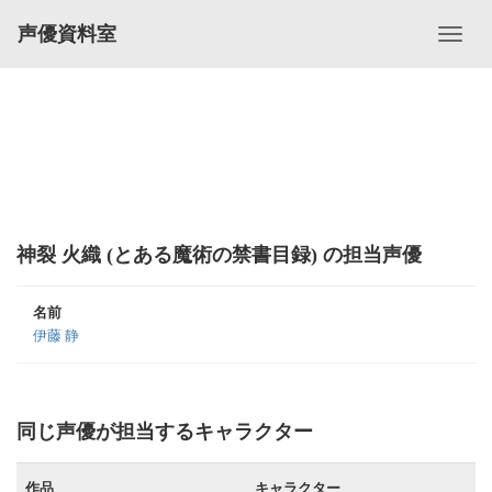
声優資料室
神裂 火織 (とある魔術の禁書目録) の担当声優
名前
伊藤 静
同じ声優が担当するキャラクター
作品
キャラクター