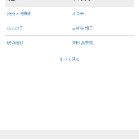
炎炎ノ消防隊
オロチ
推しの子
吉祥寺 頼子
呪術廻戦
菅田 真奈美
すべて見る