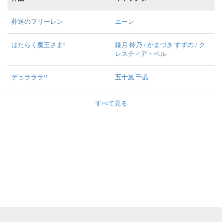
葬送のフリーレン
エーレ
はたらく魔王さま!
鎌月 鈴乃 / かまづき すずの / ク
レスティア・ベル
デュラララ!!
五十嵐 千晶
すべて見る