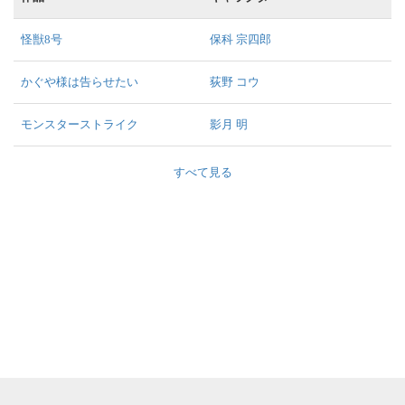
怪獣8号
保科 宗四郎
かぐや様は告らせたい
荻野 コウ
モンスターストライク
影月 明
すべて見る