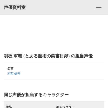
声優資料室
削板 軍覇 (とある魔術の禁書目録) の担当声優
名前
河西 健吾
同じ声優が担当するキャラクター
作品
キャラクター