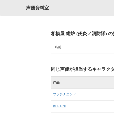
声優資料室
相模屋 紺炉 (炎炎ノ消防隊) 
名前
同じ声優が担当するキャラク
作品
プラチナエンド
BLEACH