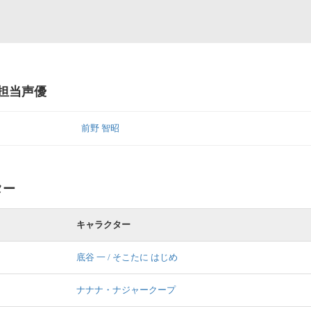
の担当声優
前野 智昭
ター
キャラクター
底谷 一 / そこたに はじめ
ナナナ・ナジャークープ