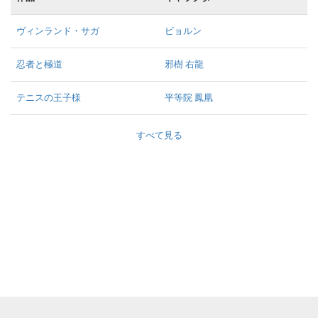
ヴィンランド・サガ
ビョルン
忍者と極道
邪樹 右龍
テニスの王子様
平等院 鳳凰
すべて見る