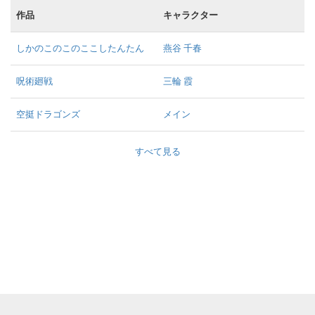
作品
キャラクター
しかのこのこのここしたんたん
燕谷 千春
呪術廻戦
三輪 霞
空挺ドラゴンズ
メイン
すべて見る