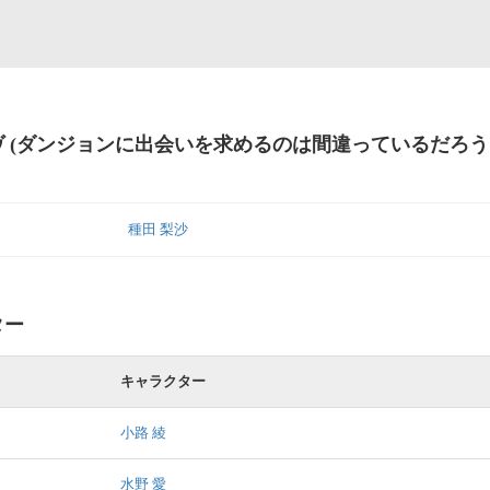
 (ダンジョンに出会いを求めるのは間違っているだろう
種田 梨沙
ター
キャラクター
小路 綾
水野 愛