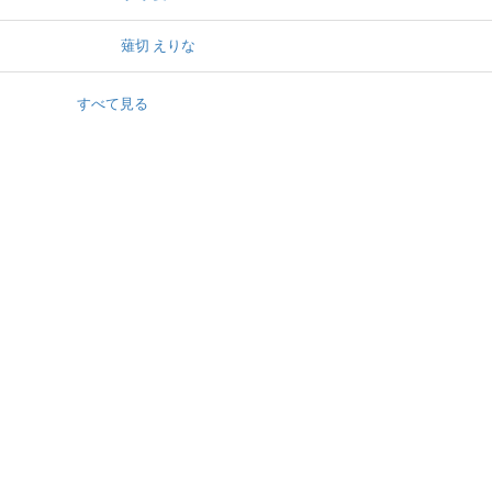
薙切 えりな
すべて見る