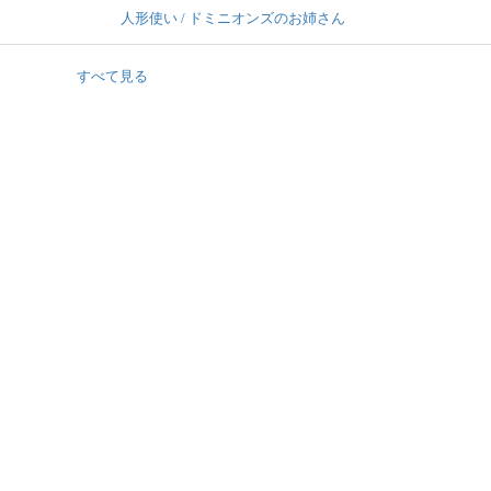
人形使い / ドミニオンズのお姉さん
すべて見る