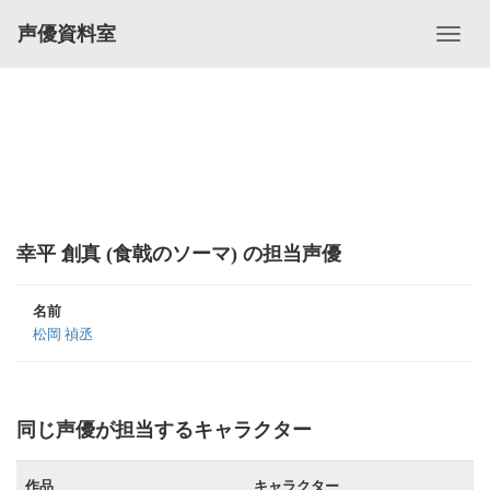
声優資料室
幸平 創真 (食戟のソーマ) の担当声優
名前
松岡 禎丞
同じ声優が担当するキャラクター
作品
キャラクター