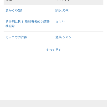
超かぐや姫!
駒沢 乃依
勇者刑に処す 懲罰勇者9004隊刑
タツヤ
務記録
カッコウの許嫁
遊馬 シオン
すべて見る