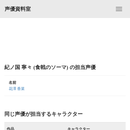
声優資料室
紀ノ国 寧々 (食戟のソーマ) の担当声優
名前
花澤 香菜
同じ声優が担当するキャラクター
作品
キャラクター