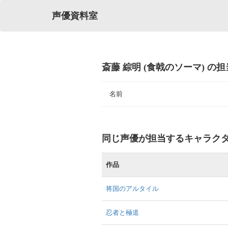
声優資料室
斎藤 綜明 (食戟のソーマ) の
名前
同じ声優が担当するキャラク
作品
将国のアルタイル
忍者と極道