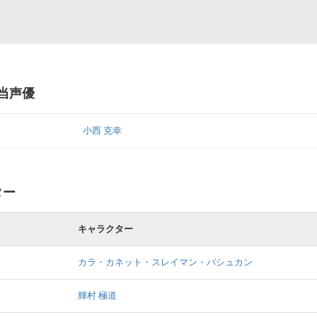
担当声優
小西 克幸
ター
キャラクター
カラ・カネット・スレイマン・バシュカン
輝村 極道