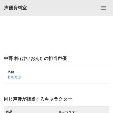
声優資料室
中野 梓 (けいおん!) の担当声優
名前
竹達 彩奈
同じ声優が担当するキャラクター
作品
キャラクター