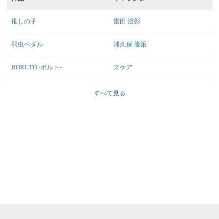
推しの子
雷田 澄彰
弱虫ペダル
浦久保 優策
BORUTO -ボルト-
スケア
すべて見る