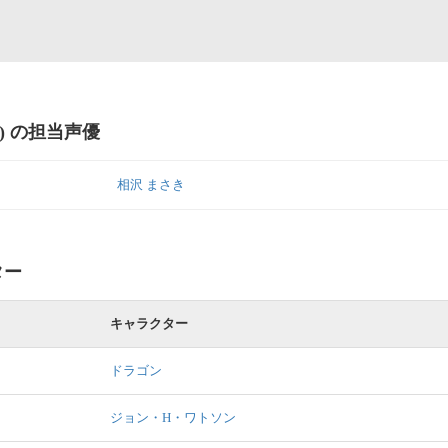
R) の担当声優
相沢 まさき
ター
キャラクター
ドラゴン
ジョン・H・ワトソン