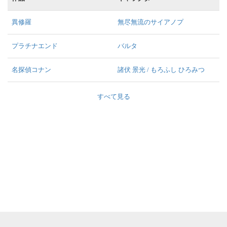
異修羅
無尽無流のサイアノプ
プラチナエンド
バルタ
名探偵コナン
諸伏 景光 / もろふし ひろみつ
すべて見る