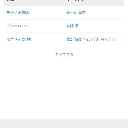
炎炎ノ消防隊
優一郎 黒野
ブルーロック
糸師 冴
モブサイコ100
霊幻 新隆 / れいげん あらたか
すべて見る