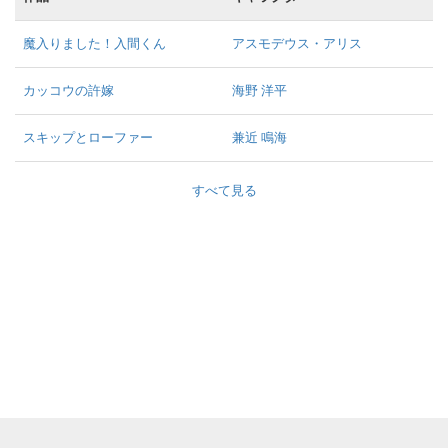
魔入りました！入間くん
アスモデウス・アリス
カッコウの許嫁
海野 洋平
スキップとローファー
兼近 鳴海
すべて見る