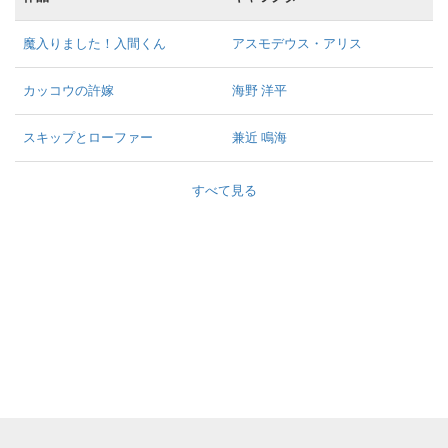
魔入りました！入間くん
アスモデウス・アリス
カッコウの許嫁
海野 洋平
スキップとローファー
兼近 鳴海
すべて見る