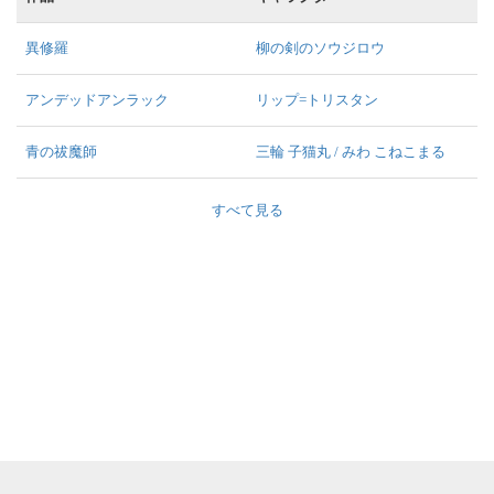
異修羅
柳の剣のソウジロウ
アンデッドアンラック
リップ=トリスタン
青の祓魔師
三輪 子猫丸 / みわ こねこまる
すべて見る