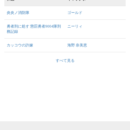
炎炎ノ消防隊
ゴールド
勇者刑に処す 懲罰勇者9004隊刑
ニーリィ
務記録
カッコウの許嫁
海野 奈美恵
すべて見る