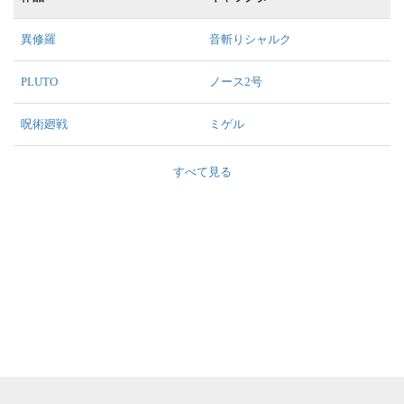
異修羅
音斬りシャルク
PLUTO
ノース2号
呪術廻戦
ミゲル
すべて見る