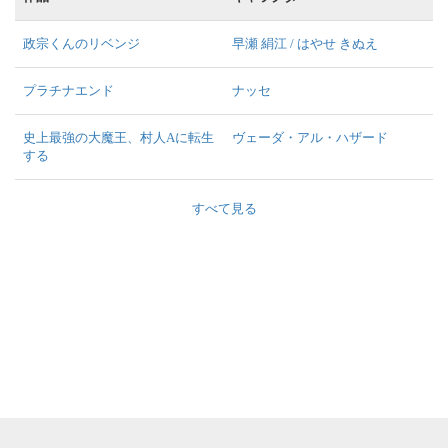
政宗くんのリベンジ
早瀬 絹江 / はやせ きぬえ
プラチナエンド
ナッセ
史上最強の大魔王、村人Aに転生
ヴェーダ・アル・ハザード
する
すべて見る