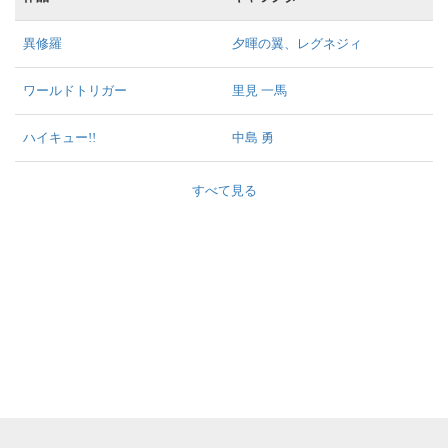
異修羅
夕暉の翼、レグネジィ
ワールドトリガー
里見 一馬
ハイキュー!!
中島 勇
すべて見る