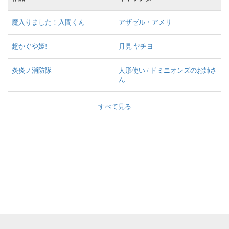
魔入りました！入間くん
アザゼル・アメリ
超かぐや姫!
月見 ヤチヨ
炎炎ノ消防隊
人形使い / ドミニオンズのお姉さ
ん
すべて見る