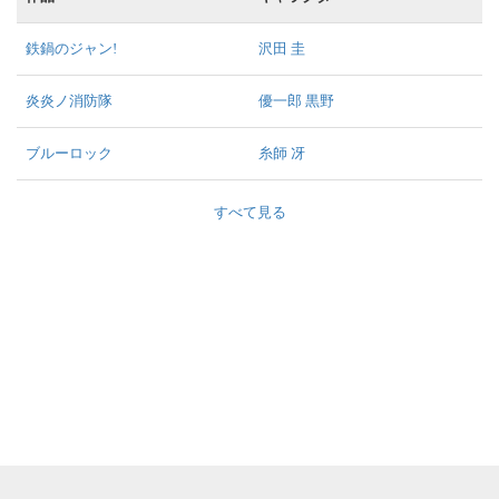
鉄鍋のジャン!
沢田 圭
炎炎ノ消防隊
優一郎 黒野
ブルーロック
糸師 冴
すべて見る