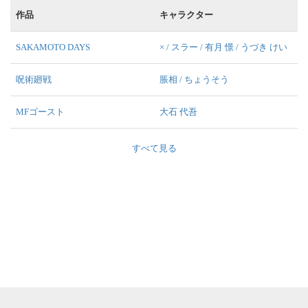
作品
キャラクター
SAKAMOTO DAYS
× / スラー / 有月 憬 / うづき けい
呪術廻戦
脹相 / ちょうそう
MFゴースト
大石 代吾
すべて見る