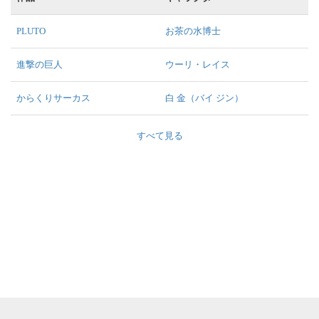
PLUTO
お茶の水博士
進撃の巨人
ウーリ・レイス
からくりサーカス
白 金（バイ ジン）
すべて見る