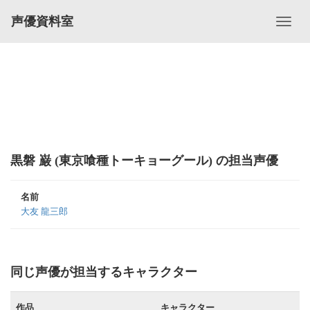
声優資料室
黒磐 巌 (東京喰種トーキョーグール) の担当声優
名前
大友 龍三郎
同じ声優が担当するキャラクター
作品
キャラクター