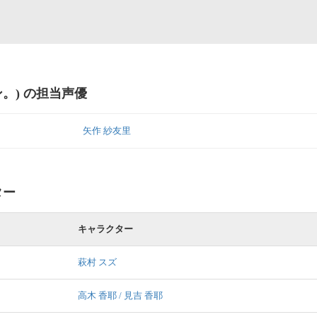
ン。) の担当声優
矢作 紗友里
ター
キャラクター
萩村 スズ
高木 香耶 / 見吉 香耶