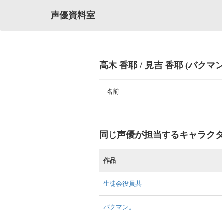
声優資料室
高木 香耶 / 見吉 香耶 (バクマ
名前
同じ声優が担当するキャラク
作品
生徒会役員共
バクマン。