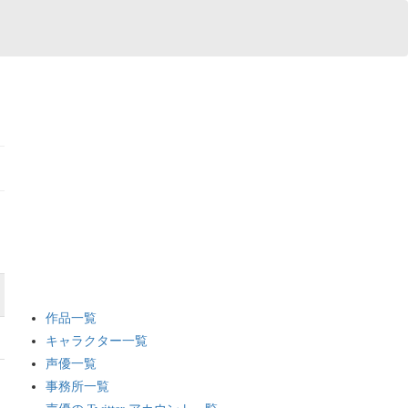
作品一覧
キャラクター一覧
声優一覧
事務所一覧