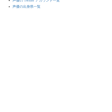
声優の Twitter アカウント一覧
声優の出身県一覧